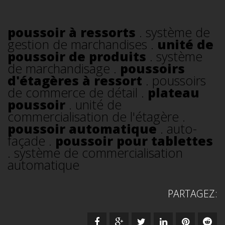
poussoir à ressorts
. système de
gestion de marchandises .
unité de
poussoir de produits
. système
de marchandisage .
poussoirs
d'étagères à ressort
. poussoirs
de commerce de détail .
plateau
poussoir
. unité de
commercialisation de l'étagère .
poussoir automatique
. auto-
façade .
poussoir pour tablettes
. système de commercialisation
automatique
PARTAGEZ: