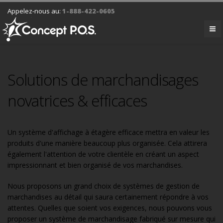
Appelez-nous au:
1-888-422-0605
Solutions de marchandisages
novatrices & efficaces
Un système d'affichage à étagère efficace mettra en valeur les
produits d'une manière beaucoup plus organisée. Cela attirera
également l'attention de votre clientèle en créant un aspect
impressionnant et bien organisé de vos marchandises.
Nous proposons un grand choix de systèmes de gestion de
marchandises au détail qui saura certainement répondre à vos
attentes. Quelles que soient vos exigences, nous pouvons vous
proposer un système de marchandisage fabriqué sur mesure qui