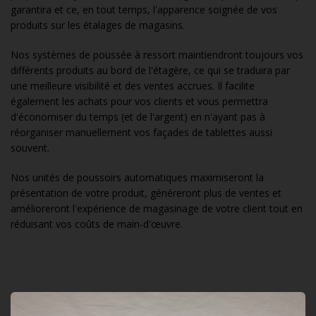
garantira et ce, en tout temps, l'apparence soignée de vos
produits sur les étalages de magasins.
Nos systèmes de poussée à ressort maintiendront toujours vos
différents produits au bord de l'étagère, ce qui se traduira par
une meilleure visibilité et des ventes accrues. Il facilite
également les achats pour vos clients et vous permettra
d'économiser du temps (et de l'argent) en n'ayant pas à
réorganiser manuellement vos façades de tablettes aussi
souvent.
Nos unités de poussoirs automatiques maximiseront la
présentation de votre produit, généreront plus de ventes et
amélioreront l'expérience de magasinage de votre client tout en
réduisant vos coûts de main-d'œuvre.