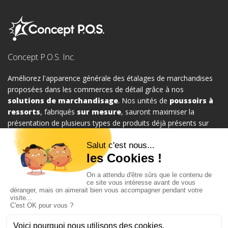
Concept P.O.S. Inc.
Améliorez l'apparence générale des étalages de marchandises
proposées dans les commerces de détail grâce à nos
solutions de marchandisage
. Nos unités de
poussoirs à
ressorts
, fabriqués
sur mesure
, sauront maximiser la
présentation de plusieurs types de produits déjà présents sur
vos étalages et ce, en tout temps. Nous proposons un grand
choix de systèmes de gestion de marchandises au détail qui
saura certainement répondre à vos attentes.
Cliquez-ici pour de l'informations sur comment commander?
Appelez-nous au:
1-888-422-0605