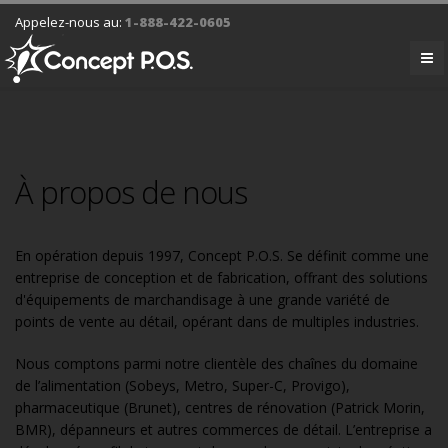
Appelez-nous au:
1-888-422-0605
À propos de nous
En opération depuis 1997, Concept P.O.S. Se définit comme une
entreprise de conception et de fabrication, offrant des solutions
d'équipements de marchandisage à une grande variété de
points de vente au détail, opérant dans de multiples industries.
Nous comptons parmi notre clientèle des chaînes du domaine
de l’alimentation (Sobeys, Metro, Super-C, Provigo),
pharmaceutique (Brunet), centres de rénovation (Patrick Morin,
BMR), dépanneurs et autres commerces de détail. L’entreprise a