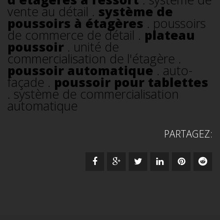
vente au détail .
système de
poussoirs à étagères
. poussoirs
de commerce de détail .
plateau
poussoir
. unité de
commercialisation de l'étagère .
poussoir automatique
. auto-
façade .
poussoir pour tablettes
. système de commercialisation
automatique
PARTAGEZ: