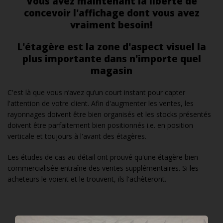
Vous avez maintenant la liberté de
concevoir l'affichage dont vous avez
vraiment besoin!
L'étagère est la zone d'aspect visuel la
plus importante dans n'importe quel
magasin
C'est là que vous n’avez qu’un court instant pour capter
l'attention de votre client. Afin d'augmenter les ventes, les
rayonnages doivent être bien organisés et les stocks présentés
doivent être parfaitement bien positionnés i.e. en position
verticale et toujours à l'avant des étagères.
Les études de cas au détail ont prouvé qu'une étagère bien
commercialisée entraîne des ventes supplémentaires. Si les
acheteurs le voient et le trouvent, ils l'achèteront.